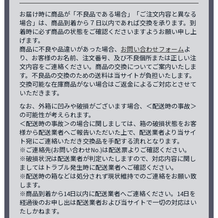
お届け時に商品が「不良品である場合」「ご注文内容と異なる
場合」は、商品到着から７日以内であれば交換を承ります。到
着時に必ず商品の状態をご確認くださいますようお願い申し上
げます。
商品に不良や品違いがあった場合、
お問い合わせフォーム
よ
り、お客様のお名前、注文番号、及び不良個所または正しい注
文内容をご連絡ください。商品の交換についてご案内いたしま
す。不良品の交換のための送料は当サイトが負担いたします。
交換可能な在庫商品がない場合はご返金によるご対応とさせて
いただきます。
なお、外箱に凹みや破損がございます場合、＜配送時の事故＞
の可能性が考えられます。
＜配送時の事故＞の場合に関しましては、箱の破損状態をお客
様から配送業者へご報告いただいた上で、配送業者より当サイ
ト宛にご連絡いただき交換品を手配する流れとなります。
※ご連絡先(お問い合わせNo.)は配送票よりご確認ください。
※破損状況は配送業者が判定いたしますので、対応内容に関し
ましてはトラブル発生時に配送業者へご確認ください。
※配送時の箱などは処分されず現状維持でのご連絡をお願い致
します。
※商品到着から14日以内に配送業者へご連絡ください。14日を
経過後のお申し出は配送業者および当サイトで一切の対応はい
たしかねます。