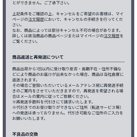
とができません。ご了承下さい。
上記条件をご確認の上、キャンセルをご希望のお客様は、マイ
ページの
注文履歴
において、キャンセルの手続きを行ってくだ
さい。
なお、商品によっては部分キャンセル不可の場合があります。
詳しくは該当商品の商品ページまたはマイページの
注文履歴
を
ご覧ください。
商品返送と再発送について
商品出荷から7日以内に受け取り拒否・長期不在・住所不備な
どにより商品のお届けが出来なかった場合、商品は当社倉庫に
返送されます。
その場合ご登録いただいているメールアドレス宛に再発送手続
きのご案内をさせていただきますので、再発送を希望される場
合はメールの案内に従ってご依頼ください。
※再発送手数料を代引きにて請求いたします。
※代引きでのお受け取りができないご住所（転送サービス等）
への発送は承っておりません。代引き可能なご住所のご入力を
お願いいたします。
不良品の交換