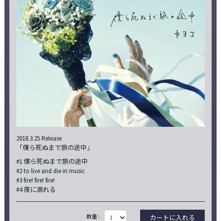
2018.3.25 Release
「僕ら死ぬまで旅の途中」
#1 僕ら死ぬまで旅の途中
#2 to live and die in music
#3 fire! fire! fire!
#4 夜に溺れる
数量 :