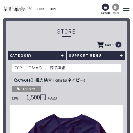
LOGIN
JOIN
STORE
CART
0
CATEGORY
SUPPORT MENU
TOP
Tシャツ
商品詳細
《50%OFF》視力検査 T-Shirts(ネイビー)
Tシャツ
1,500円
価格
（税込）