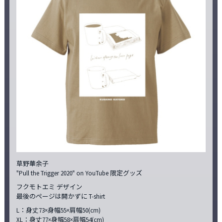
草野華余子
"Pull the Trigger 2020" on YouTube 限定グッズ
フクモトエミ デザイン
最後のページは開かずに T-shirt
L：身丈73×身幅55×肩幅50(cm)
XL：身丈77×身幅58×肩幅54(cm)