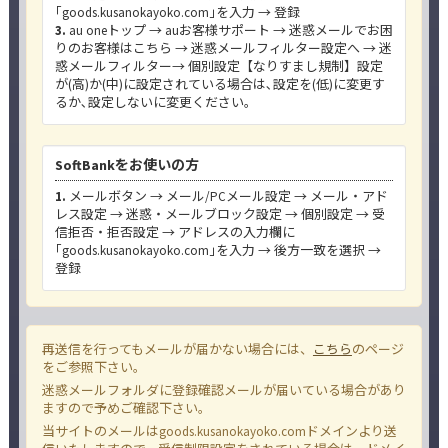
｢goods.kusanokayoko.com｣を入力 → 登録
3.
au oneトップ → auお客様サポート → 迷惑メールでお困
りのお客様はこちら → 迷惑メールフィルター設定へ → 迷
惑メールフィルター→ 個別設定【なりすまし規制】設定
が(高)か(中)に設定されている場合は､設定を(低)に変更す
るか､設定しないに変更ください。
SoftBankをお使いの方
1.
メールボタン → メール/PCメール設定 → メール・アド
レス設定 → 迷惑・メールブロック設定 → 個別設定 → 受
信拒否・拒否設定 → アドレスの入力欄に
｢goods.kusanokayoko.com｣を入力 → 後方一致を選択 →
登録
再送信を行ってもメールが届かない場合には、
こちら
のページ
をご参照下さい。
迷惑メールフォルダに登録確認メールが届いている場合があり
ますので予めご確認下さい。
当サイトのメールは
goods.kusanokayoko.com
ドメインより送